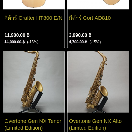
กีต้าร์ Crafter HT800 E/N
กีต้าร์ Cort AD810
11,900.00 ฿
3,990.00 ฿
14,000.00 ฿
(-15%)
4,700.00 ฿
(-15%)
Overtone Gen NX Tenor
Overtone Gen NX Alto
(Limited Edition)
(Limted Edition)