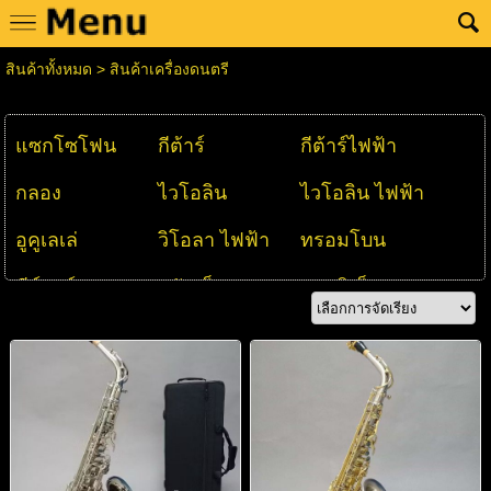
สินค้าทั้งหมด
>
สินค้าเครื่องดนตรี
แซกโซโฟน
กีต้าร์
กีต้าร์ไฟฟ้า
กลอง
ไวโอลิน
ไวโอลิน ไฟฟ้า
อูคูเลเล่
วิโอลา ไฟฟ้า
ทรอมโบน
คีย์บอร์ด
ทรัมเป็ต
คลาลิเน็ต
ฟลุ้ท
เมโลเดี้ยน
คลาลิมบา
ฮาร์โมนิก้า
เพอร์คัชชัน
เชลโล
เบส
เปียโน