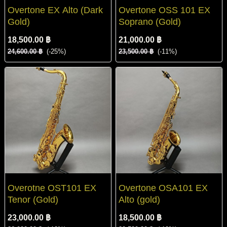
Overtone EX Alto (Dark
Overtone OSS 101 EX
Gold)
Soprano (Gold)
18,500.00 ฿
21,000.00 ฿
24,600.00 ฿
(-25%)
23,500.00 ฿
(-11%)
Overotne OST101 EX
Overtone OSA101 EX
Tenor (Gold)
Alto (gold)
23,000.00 ฿
18,500.00 ฿