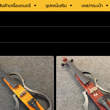
สินค้าเครื่องดนตรี
อุปกณ์เสริม
เคส/กระเป๋า