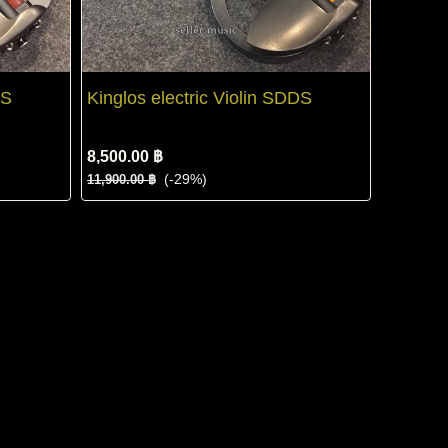
DS
Kinglos electric Violin SDDS
8,500.00 ฿
(-29%)
11,900.00 ฿