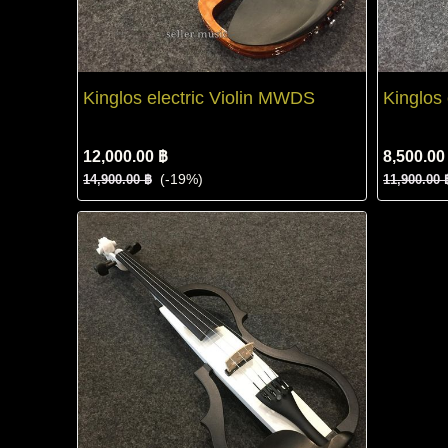
Kinglos electric Violin MWDS
Kinglos 
12,000.00 ฿
8,500.00
(-19%)
14,900.00 ฿
11,900.00 