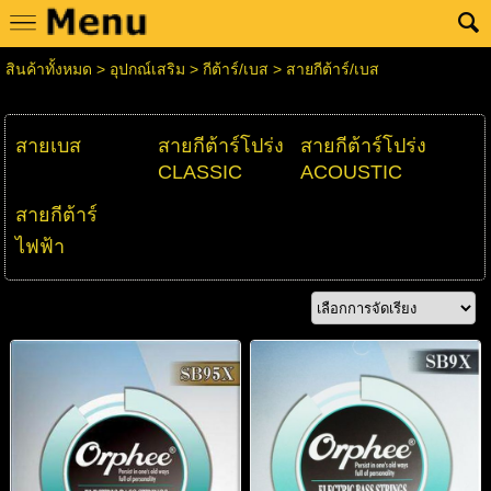
สินค้าทั้งหมด
>
อุปกณ์เสริม
>
กีต้าร์/เบส
>
สายกีต้าร์/เบส
สายเบส
สายกีต้าร์โปร่ง
สายกีต้าร์โปร่ง
CLASSIC
ACOUSTIC
สายกีต้าร์
ไฟฟ้า