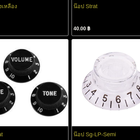
งเหลือง
น๊อป Strat
40.00 ฿
at
น๊อป Sg-LP-Semi