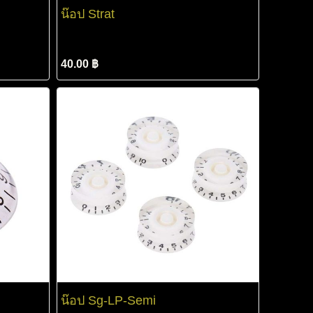
น๊อป Strat
40.00 ฿
น๊อป Sg-LP-Semi