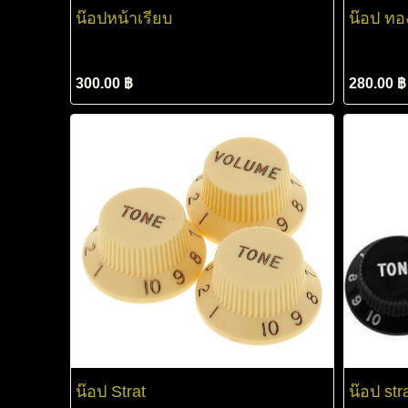
น๊อปหน้าเรียบ
น๊อป ทอ
300.00 ฿
280.00 ฿
น๊อป Strat
น๊อป str